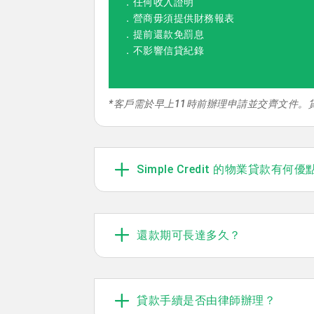
．任何收入證明
．營商毋須提供財務報表
．提前還款免罰息
．不影響信貸紀錄
*客戶需於早上11時前辦理申請並交齊文件
Simple Credit 的物業貸款有何優
還款期可長達多久？
貸款手續是否由律師辦理？