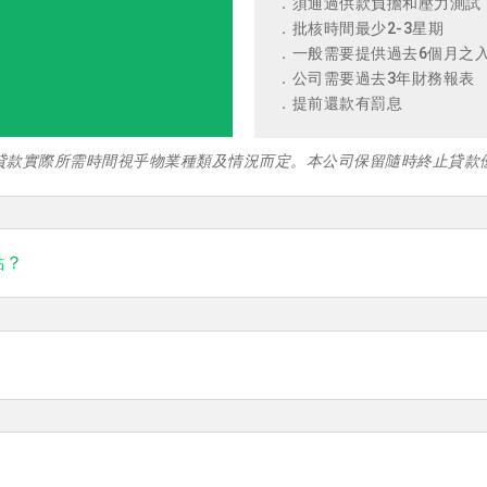
．須通過供款負擔和壓力測試
．批核時間最少2-3星期
．一般需要提供過去6個月之
．公司需要過去3年財務報表
．提前還款有罰息
。貸款實際所需時間視乎物業種類及情況而定。本公司保留隨時終止貸款
點？