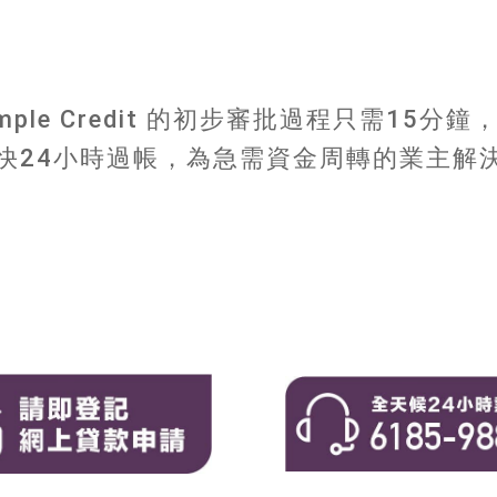
imple Credit 的初步審批過程只需15分鐘
快24小時過帳，為急需資金周轉的業主解