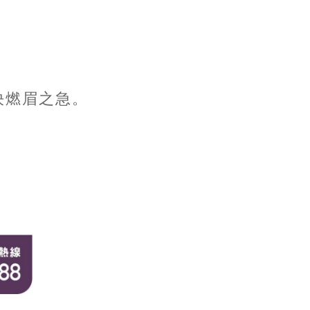
，
決燃眉之急。