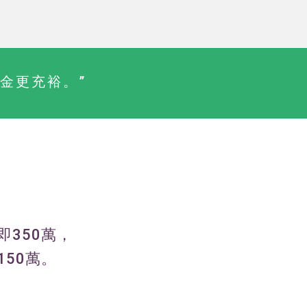
金更充裕。”
350萬，
50萬。